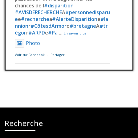
chances de l
#disparition
#AVISDERECHERCHE
A
#personnedisparu
e
e
#recherche
a
#AlerteDisparition
e
#la
nnion
r
#CôtesdArmor
o
#bretagne
A
#tr
égor
r
#ARPD
e
#Pa
...
En savoir plus
Photo
Voir sur Facebook
·
Partager
Station Millenium
3 jours déjà
BLIND TEST GÉANT AUX 24H DE LA
VOILE !
Commune Trégastel
Êtes-vous prêts à tester vos
connaissances musicales ?
Recherche
Rendez-vous le samedi 8 août aux 24
Heures de la Voile pour un Blind Test