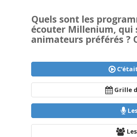
Quels sont les progra
écouter Millenium, qui 
animateurs préférés ? O
C’étai
Grille
Le
Les