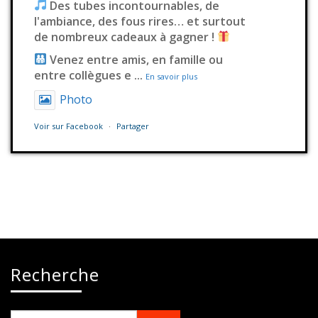
Des tubes incontournables, de
l'ambiance, des fous rires… et surtout
de nombreux cadeaux à gagner !
Venez entre amis, en famille ou
entre collègues e
...
En savoir plus
Photo
Voir sur Facebook
·
Partager
Station Millenium
2 jours déjà
Il fallait s’en douter
Ce contenu n’est pas disponible
actuellement
Recherche
Ce problème vient généralement du
fait que le propriétaire ne l’a partagé
qu’avec un petit groupe de