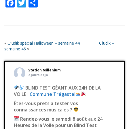
Facebook
Twitter
Partager
EMBED
«
C’ludik spécial Halloween – semaine 44
C’ludik –
semaine 46
»
Station Millenium
2 jours déjà
BLIND TEST GÉANT AUX 24H DE LA
VOILE !
Commune Trégastel
Êtes-vous prêts à tester vos
connaissances musicales ?
Rendez-vous le samedi 8 août aux 24
Heures de la Voile pour un Blind Test