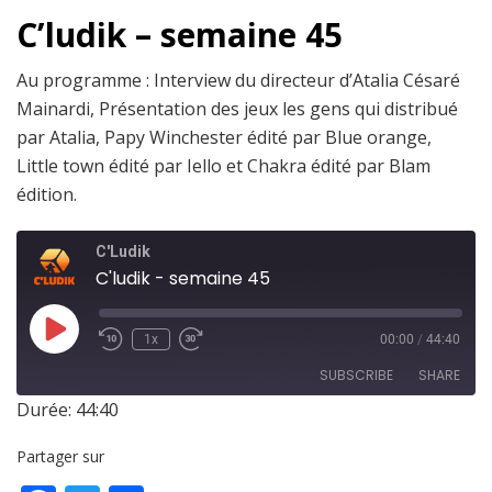
C’ludik – semaine 45
Au programme : Interview du directeur d’Atalia Césaré
Mainardi, Présentation des jeux les gens qui distribué
par Atalia, Papy Winchester édité par Blue orange,
Little town édité par Iello et Chakra édité par Blam
édition.
C'Ludik
C'ludik - semaine 45
1x
00:00
/
44:40
SUBSCRIBE
SHARE
Durée: 44:40
SHARE
RSS FEED
Partager sur
LINK