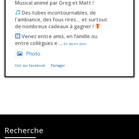
Musical animé par Greg et Matt !
Des tubes incontournables, de
l'ambiance, des fous rires… et surtout
de nombreux cadeaux à gagner !
Venez entre amis, en famille ou
entre collègues e
...
En savoir plus
Photo
Voir sur Facebook
·
Partager
Station Millenium
3 jours déjà
Il fallait s’en douter
Ce contenu n’est pas disponible
actuellement
Recherche
Ce problème vient généralement du