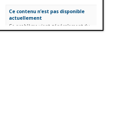
Ce contenu n’est pas disponible
actuellement
Ce problème vient généralement du
fait que le propriétaire ne l’a partagé
qu’avec un petit groupe de
personnes, a modifié qui pouvait le
voir ou l’a supprimé.
Voir sur Facebook
·
Partager
Station Millenium
4 jours déjà
CROIX Blanche Trégor
« Entre 40 et 50 évacuations dans le
week-end » : la Croix Blanche du
Trégor était mobilisée en Gironde