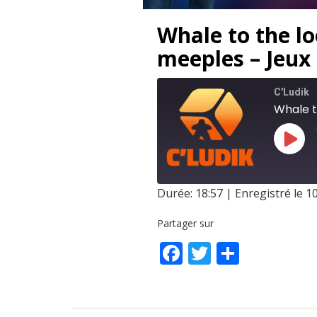
Whale to the lo
meeples – Jeux
C'Ludik
Durée: 18:57
|
Enregistré le 10
SHARE
Partager sur
RSS FEED
LINK
Facebook
Twitter
Partag
EMBED