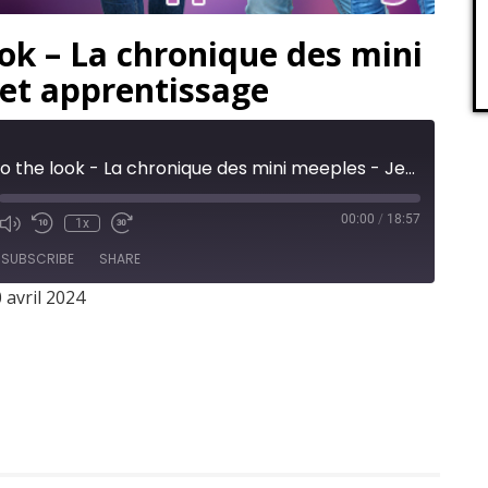
ok – La chronique des mini
 et apprentissage
Whale to the look - La chronique des mini meeples - Jeux et apprentissage
00:00
/
18:57
1x
SUBSCRIBE
SHARE
 avril 2024
er