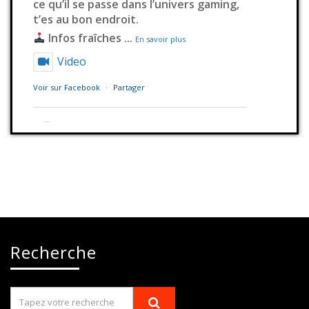
ce qu’il se passe dans l’univers gaming,
t’es au bon endroit.
Infos fraîches
...
En savoir plus
Video
Voir sur Facebook
·
Partager
Station Millenium
1 jour déjà
AVIS DE RECHERCHE
Philippe BRETAGNE est porté disparu
depuis le 1er août 2026 à Lannion (22).
Si vous l'avez aperçu ou disposez de la
moindre information, contactez
Recherche
immédiatement l'ARPD. Merci de
partager massivement cette
publication afin d'augmenter les
chances de l
#disparition