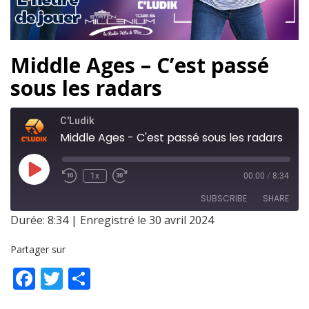
Middle Ages – C’est passé
sous les radars
C'Ludik
Middle Ages - C'est passé sous les radars
1x
00:00
/
8:34
SUBSCRIBE
SHARE
Durée: 8:34
|
Enregistré le 30 avril 2024
SHARE
RSS FEED
Partager sur
LINK
Facebook
Twitter
Partager
EMBED