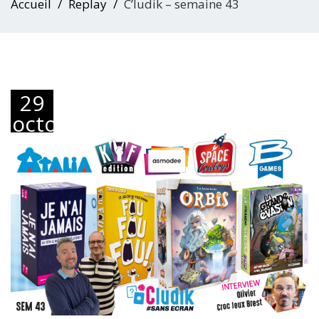
Accueil
Replay
C’ludik – semaine 43
29
octobre
2019