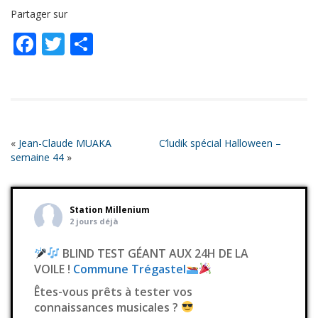
SHARE
RSS FEED
Partager sur
LINK
Facebook
Twitter
Partager
EMBED
«
Jean-Claude MUAKA
C’ludik spécial Halloween –
semaine 44
»
Station Millenium
2 jours déjà
BLIND TEST GÉANT AUX 24H DE LA
VOILE !
Commune Trégastel
Êtes-vous prêts à tester vos
connaissances musicales ?