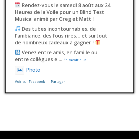
Rendez-vous le samedi 8 août aux 24
Heures de la Voile pour un Blind Test
Musical animé par Greg et Matt !
Des tubes incontournables, de
l'ambiance, des fous rires… et surtout
de nombreux cadeaux à gagner !
Venez entre amis, en famille ou
entre collègues e
...
En savoir plus
Photo
Voir sur Facebook
·
Partager
Station Millenium
3 jours déjà
Il fallait s’en douter
Ce contenu n’est pas disponible