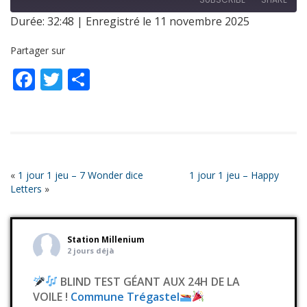
Durée: 32:48
|
Enregistré le 11 novembre 2025
SHARE
RSS FEED
Partager sur
LINK
Facebook
Twitter
Partager
EMBED
«
1 jour 1 jeu – 7 Wonder dice
1 jour 1 jeu – Happy
Letters
»
Station Millenium
2 jours déjà
BLIND TEST GÉANT AUX 24H DE LA
VOILE !
Commune Trégastel