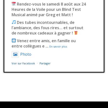
Rendez-vous le samedi 8 août aux 24
Heures de la Voile pour un Blind Test
Musical animé par Greg et Matt !
Des tubes incontournables, de
l'ambiance, des fous rires… et surtout
de nombreux cadeaux à gagner !
Venez entre amis, en famille ou
entre collègues e
...
En savoir plus
Photo
Voir sur Facebook
·
Partager
Station Millenium
3 jours déjà
Il fallait s’en douter
Ce contenu n’est pas disponible