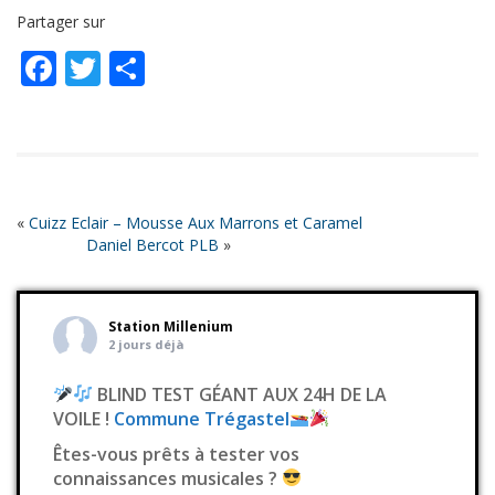
SHARE
RSS FEED
Partager sur
LINK
Facebook
Twitter
Partager
EMBED
«
Cuizz Eclair – Mousse Aux Marrons et Caramel
Daniel Bercot PLB
»
Station Millenium
2 jours déjà
BLIND TEST GÉANT AUX 24H DE LA
VOILE !
Commune Trégastel
Êtes-vous prêts à tester vos
connaissances musicales ?