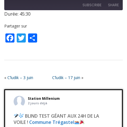
SUBSCRIBE
SHARE
Durée: 45:30
SHARE
RSS FEED
Partager sur
LINK
Facebook
Twitter
Partager
EMBED
«
C’ludik – 3 juin
C’ludik – 17 juin
»
Station Millenium
2 jours déjà
BLIND TEST GÉANT AUX 24H DE LA
VOILE !
Commune Trégastel